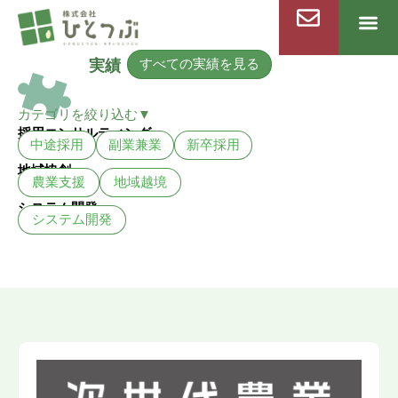
内
容
を
すべての実績を見る
実績
ス
キ
カテゴリを絞り込む▼
ッ
採用コンサルティング
プ
中途採用
副業兼業
新卒採用
地域協創
農業支援
地域越境
システム開発
システム開発