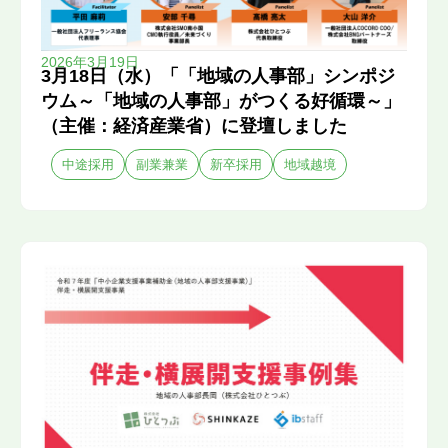
2026年3月19日
3月18日（水）「「地域の人事部」シンポジ
ウム～「地域の人事部」がつくる好循環～」
（主催：経済産業省）に登壇しました
中途採用
副業兼業
新卒採用
地域越境