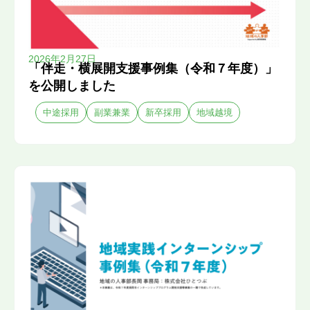
2026年2月27日
「伴走・横展開支援事例集（令和７年度）」
を公開しました
中途採用
副業兼業
新卒採用
地域越境