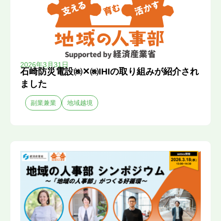
2026年3月31日
石崎防災電設㈱✕㈱IHIの取り組みが紹介され
ました
副業兼業
地域越境